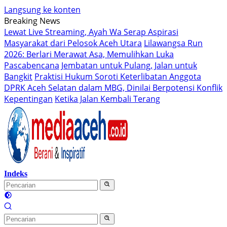
Langsung ke konten
Breaking News
Lewat Live Streaming, Ayah Wa Serap Aspirasi
Masyarakat dari Pelosok Aceh Utara
Lilawangsa Run
2026: Berlari Merawat Asa, Memulihkan Luka
Pascabencana
Jembatan untuk Pulang, Jalan untuk
Bangkit
Praktisi Hukum Soroti Keterlibatan Anggota
DPRK Aceh Selatan dalam MBG, Dinilai Berpotensi Konflik
Kepentingan
Ketika Jalan Kembali Terang
Indeks