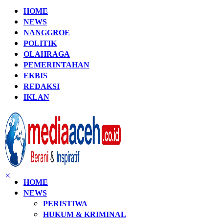
HOME
NEWS
NANGGROE
POLITIK
OLAHRAGA
PEMERINTAHAN
EKBIS
REDAKSI
IKLAN
HOME
NEWS
PERISTIWA
HUKUM & KRIMINAL