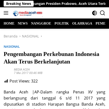
Langsung
Apresiasi Dukungan Presiden Prabowo, Aceh Utara Terima Bantua
Breaking News
ke
konten
HOME
NEWS
NANGGROE
POLITIK
OLAHRAGA
PEMER
Beranda
NASIONAL
NASIONAL
Pengembangan Perkebunan Indonesia
Akan Terus Berkelanjutan
MEDIA ACEH
7 Mei 2017 00:46 WIB
Post Views:
322
Banda Aceh |AP-Dalam rangka Penas XV yang
berlangsung dari tanggal 6 s/d 11 2017 yang
dipusatkan di stadion Harapan Bangsa Banda Aceh,