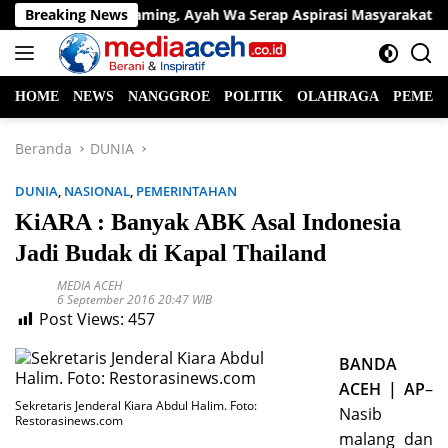
Langsung
Lewat Live Streaming, Ayah Wa Serap Aspirasi Masyarakat dari
Breaking News
ke
konten
HOME
NEWS
NANGGROE
POLITIK
OLAHRAGA
PEMER
Beranda
DUNIA
DUNIA
,
NASIONAL
,
PEMERINTAHAN
KiARA : Banyak ABK Asal Indonesia
Jadi Budak di Kapal Thailand
MEDIA ACEH
6 September 2016 20:47 WIB
Post Views:
457
BANDA
ACEH | AP
–
Sekretaris Jenderal Kiara Abdul Halim. Foto:
Nasib
Restorasinews.com
malang dan