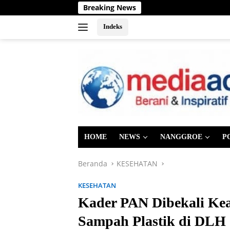
Langsung
Breaking News
K
ke
konten
Indeks
HOME
NEWS
NANGGROE
P
Beranda
KESEHATAN
KESEHATAN
Kader PAN Dibekali Ke
Sampah Plastik di DLH