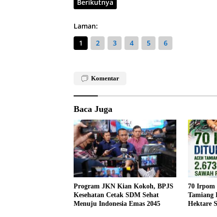
Berikutnya
Laman:
1
2
3
4
5
6
Komentar
Baca Juga
Program JKN Kian Kokoh, BPJS
70 Irpom
Kesehatan Cetak SDM Sehat
Tamiang 
Menuju Indonesia Emas 2045
Hektare 