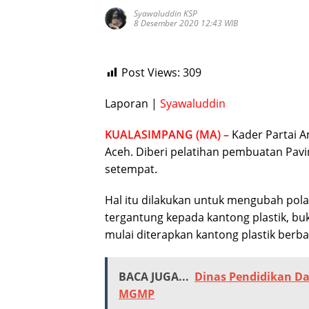
Syawaluddin KSP
8 Desember 2020 12:43 WIB
Post Views:
309
Laporan |
Syawaluddin
KUALASIMPANG (MA) –
Kader Partai 
Aceh. Diberi pelatihan pembuatan Pavi
setempat.
Hal itu dilakukan untuk mengubah pola
tergantung kepada kantong plastik, bu
mulai diterapkan kantong plastik berb
BACA JUGA...
Dinas Pendidikan D
MGMP