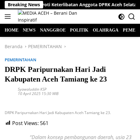
Langsung
raktisi Hukum Soroti Keterlibatan Anggota DPRK Aceh Selatan da
Breaking News
ke
konten
HOME
NEWS
NANGGROE
POLITIK
OLAHRAGA
PEMER
Beranda
PEMERINTAHAN
PEMERINTAHAN
DRPK Paripurnakan Hari Jadi
Kabupaten Aceh Tamiang ke 23
Syawaluddin KSP
10 April 2025 15:30 WIB
DRPK Paripurnakan Hari Jadi Kabupaten Aceh Tamiang ke 23.
Post Views:
561
“Dalam konsep pembangunan daerah, usia 23