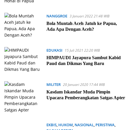
NANGGROE
3 Januari 2022 21:48 WIB
Bola Muntah Aceh Jatuh ke Papua,
Ada Apa Dengan Aceh?
EDUKASI
15 Juli 2021 22:20 WIB
HIMPAUDI Jayapura Sambut Kabid
Paud dan Dikmas Yang Baru
MILITER
20 Januari 2020 17:44 WIB
Kasdam Iskandar Muda Pimpin
Upacara Pemberangkatan Satgas Apter
EKBIS
,
HUKOM
,
NASIONAL
,
PERISTIWA
,