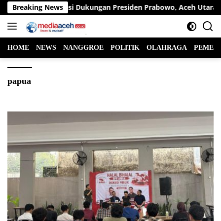
Langsung
 Wa Apresiasi Dukungan Presiden Prabowo, Aceh Utara Terima Ba
Breaking News
ke
konten
HOME
NEWS
NANGGROE
POLITIK
OLAHRAGA
PEMER
papua