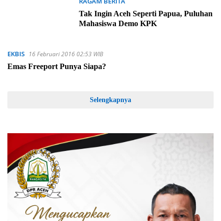
RAGAM BERITA
5 Oktober 2018 12:20 WIB
Tak Ingin Aceh Seperti Papua, Puluhan
Mahasiswa Demo KPK
EKBIS
16 Februari 2016 02:53 WIB
Emas Freeport Punya Siapa?
Selengkapnya