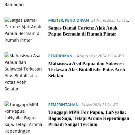
MILITER
,
PENDIDIKAN
21 Maret 2025 15:43
WIB
Satgas Damai Cartenz Ajak Anak
Papua Bermain di Rumah Pintar
PENDIDIKAN
14 September 2024 13:04 WIB
Mahasiswa Asal Papua dan Sulawesi
Terkesan Atas Bintalfisdis Potas Aceh
Selatan
PEMERINTAHAN
14 Mei 2024 13:04 WIB
Tanggapi MPR For Papua, LaNyalla:
Bagus Saja, Tetapi Aroma Kepentingan
Pribadi Sangat Tercium