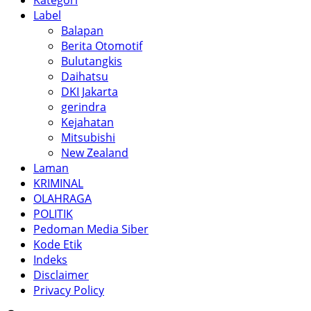
Kategori
Label
Balapan
Berita Otomotif
Bulutangkis
Daihatsu
DKI Jakarta
gerindra
Kejahatan
Mitsubishi
New Zealand
Laman
KRIMINAL
OLAHRAGA
POLITIK
Pedoman Media Siber
Kode Etik
Indeks
Disclaimer
Privacy Policy