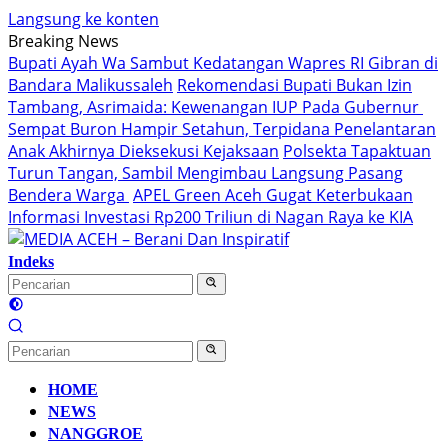
Langsung ke konten
Breaking News
Bupati Ayah Wa Sambut Kedatangan Wapres RI Gibran di
Bandara Malikussaleh
Rekomendasi Bupati Bukan Izin
Tambang, Asrimaida: Kewenangan IUP Pada Gubernur
Sempat Buron Hampir Setahun, Terpidana Penelantaran
Anak Akhirnya Dieksekusi Kejaksaan
Polsekta Tapaktuan
Turun Tangan, Sambil Mengimbau Langsung Pasang
Bendera Warga
APEL Green Aceh Gugat Keterbukaan
Informasi Investasi Rp200 Triliun di Nagan Raya ke KIA
Indeks
HOME
NEWS
NANGGROE