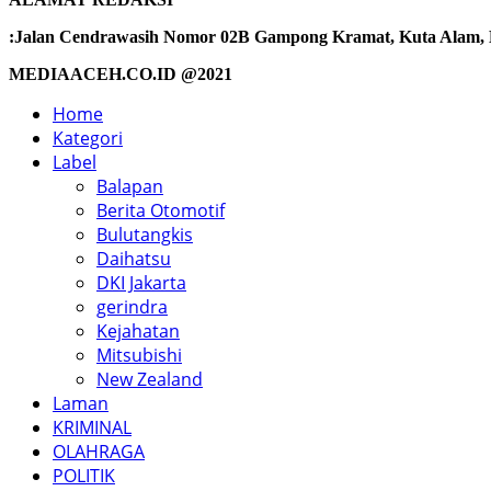
:Jalan Cendrawasih Nomor 02B Gampong Kramat, Kuta Alam, Ba
MEDIAACEH.CO.ID @2021
Home
Kategori
Label
Balapan
Berita Otomotif
Bulutangkis
Daihatsu
DKI Jakarta
gerindra
Kejahatan
Mitsubishi
New Zealand
Laman
KRIMINAL
OLAHRAGA
POLITIK