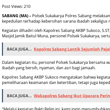
Post Views:
210
SABANG (MA) –
Polsek Sukakarya Polres Sabang melaksan
kepedulian terhadap kebersihan sarana ibadah sekaligus 
Kegiatan dihadiri oleh Kapolres Sabang AKBP Sukoco, S.ST
Masjid Jamik Baitul Muna, personel Polsek Sukakarya, ser
BACA JUGA...
Kapolres Sabang Lantik Sejumlah Peja
Dalam kegiatan itu, personel Polsek Sukakarya bersama
ibadah yang bersih, nyaman, dan asri bagi jamaah.
Kapolres Sabang AKBP Sukoco mengatakan bahwa kegiatan 
pemeliharaan keamanan dan ketertiban, tetapi juga keped
BACA JUGA...
Wakapolres Sabang Ikut Upacara Peri
“Melalui kegiatan Bakti Religi ini, kami ingin menumbu