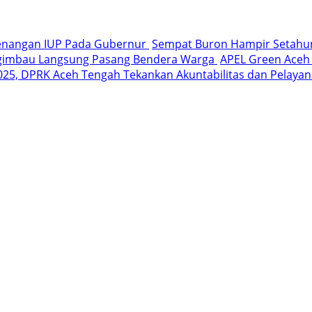
wenangan IUP Pada Gubernur
Sempat Buron Hampir Setahun,
ngimbau Langsung Pasang Bendera Warga
APEL Green Aceh 
025, DPRK Aceh Tengah Tekankan Akuntabilitas dan Pelayan