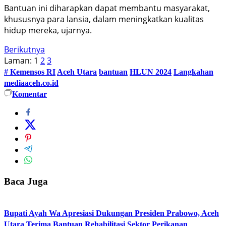
Bantuan ini diharapkan dapat membantu masyarakat,
khususnya para lansia, dalam meningkatkan kualitas
hidup mereka, ujarnya.
Berikutnya
Laman:
1
2
3
# Kemensos RI
Aceh Utara
bantuan
HLUN 2024
Langkahan
mediaaceh.co.id
Komentar
Baca Juga
Bupati Ayah Wa Apresiasi Dukungan Presiden Prabowo, Aceh
Utara Terima Bantuan Rehabilitasi Sektor Perikanan