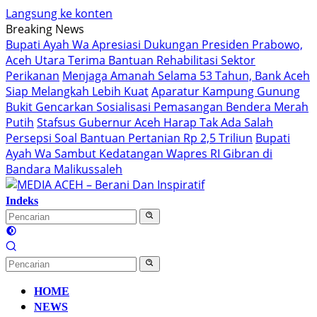
Langsung ke konten
Breaking News
Bupati Ayah Wa Apresiasi Dukungan Presiden Prabowo,
Aceh Utara Terima Bantuan Rehabilitasi Sektor
Perikanan
Menjaga Amanah Selama 53 Tahun, Bank Aceh
Siap Melangkah Lebih Kuat
Aparatur Kampung Gunung
Bukit Gencarkan Sosialisasi Pemasangan Bendera Merah
Putih
Stafsus Gubernur Aceh Harap Tak Ada Salah
Persepsi Soal Bantuan Pertanian Rp 2,5 Triliun
Bupati
Ayah Wa Sambut Kedatangan Wapres RI Gibran di
Bandara Malikussaleh
Indeks
HOME
NEWS