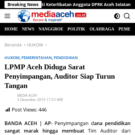
Langsung
 Hukum Soroti Keterlibatan Anggota DPRK Aceh Selatan dalam MBG
Breaking News
ke
konten
HOME
NEWS
NANGGROE
POLITIK
OLAHRAGA
PEMER
Beranda
HUKOM
HUKOM
,
PEMERINTAHAN
,
PENDIDIKAN
LPMP Aceh Diduga Sarat
Penyimpangan, Auditor Siap Turun
Tangan
MEDIA ACEH
3 Desember 2016 17:53 WIB
Post Views:
446
BANDA ACEH | AP-
Penyimpangan d
ana pendidikan
sangat marak hingga membuat
Tim Auditor dari