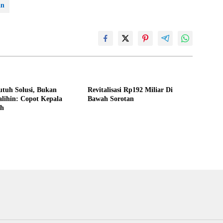
an
tuh Solusi, Bukan
Revitalisasi Rp192 Miliar Di
alihin: Copot Kepala
Bawah Sorotan
eh