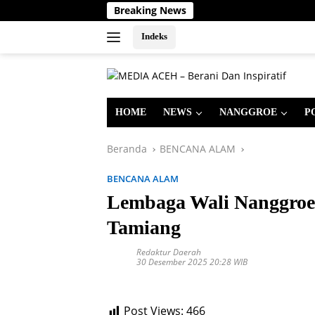
Langsung
Breaking News
ke
konten
Indeks
HOME
NEWS
NANGGROE
P
Beranda
BENCANA ALAM
BENCANA ALAM
Lembaga Wali Nanggroe
Tamiang
Redaktur Daerah
30 Desember 2025 20:28 WIB
Post Views:
466