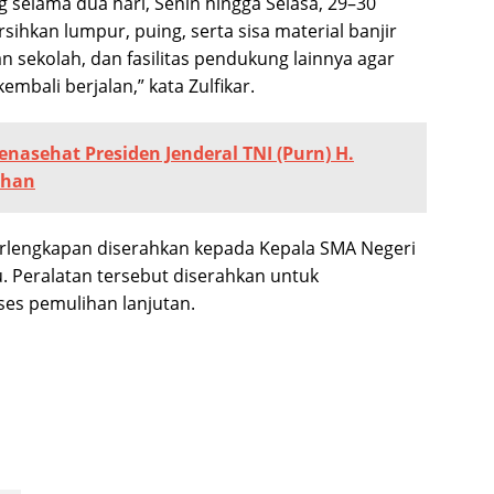
 selama dua hari, Senin hingga Selasa, 29–30
hkan lumpur, puing, serta sisa material banjir
 sekolah, dan fasilitas pendukung lainnya agar
mbali berjalan,” kata Zulfikar.
nasehat Presiden Jenderal TNI (Purn) H.
ahan
erlengkapan diserahkan kepada Kepala SMA Negeri
 Peralatan tersebut diserahkan untuk
ses pemulihan lanjutan.