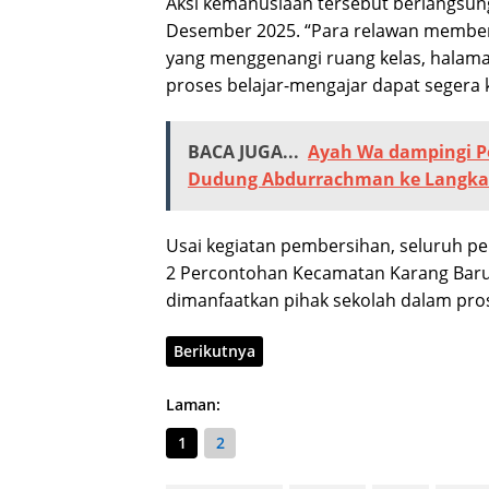
Aksi kemanusiaan tersebut berlangsung
Desember 2025. “Para relawan membersi
yang menggenangi ruang kelas, halaman
proses belajar-mengajar dapat segera ke
BACA JUGA...
Ayah Wa dampingi Pe
Dudung Abdurrachman ke Langk
Usai kegiatan pembersihan, seluruh p
2 Percontohan Kecamatan Karang Baru.
dimanfaatkan pihak sekolah dalam pro
Berikutnya
Laman:
1
2