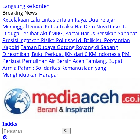
Langsung ke konten
Breaking News
Kecelakaan Lalu Lintas di Jalan Raya, Dua Pelajar
Meninggal Dunia
Ketua Fraksi NasDem Novi Rosmita
Diduga Terlibat Aktif MBG, Partai Harus Bersikap
Sahabat
Presisi Ingatkan Risiko Politisasi di Balik Isu Pergantian
Kapolri
Taman Budaya Gotong Royong di Sabang
Diresmikan, Bukti Perkuat JKN dari 0 KM Indonesia
PMI
Perkuat Pemulihan Air Bersih Aceh Tamiang, Bupati
Armia Pahmi: Solidaritas Kemanusiaan yang
Menghidupkan Harapan
Indeks