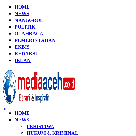
HOME
NEWS
NANGGROE
POLITIK
OLAHRAGA
PEMERINTAHAN
EKBIS
REDAKSI
IKLAN
HOME
NEWS
PERISTIWA
HUKUM & KRIMINAL