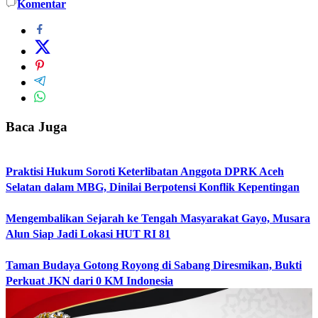
Komentar
Baca Juga
Praktisi Hukum Soroti Keterlibatan Anggota DPRK Aceh
Selatan dalam MBG, Dinilai Berpotensi Konflik Kepentingan
Mengembalikan Sejarah ke Tengah Masyarakat Gayo, Musara
Alun Siap Jadi Lokasi HUT RI 81
Taman Budaya Gotong Royong di Sabang Diresmikan, Bukti
Perkuat JKN dari 0 KM Indonesia