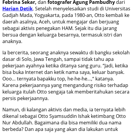
Febrina Sekar,
dan
fotografer Agung Pambudhy
dari
Harian Detik
. Setelah menyelesaikan studi di Universitas
Gadjah Mada, Yogyakarta, pada 1980-an, Otto kembali ke
daerah asalnya, Aceh, untuk mengajar dan berjuang
sebagai aktivis penegakan HAM. Sejak itu dia jarang
bersua dengan keluarga besarnya, termasuk istri dan
anaknya.
Ia bercerita, seorang anaknya sewaktu di bangku sekolah
dasar di Solo, Jawa Tengah, sampai tidak tahu apa
pekerjaan ayahnya ketika ditanya sang guru. “Jadi, ketika
bisa buka Internet dan ketik nama saya, keluar banyak.
Ooo… ternyata bapakku top, he-he-he…,“ katanya.
Karena pekerjaannya yang mengandung risiko terhadap
keluarga itulah Otto sengaja tak memberitahukan secara
persis pekerjaannya.
Namun, di kalangan aktivis dan media, ia ternyata lebih
dikenal sebagai Otto Syamsuddin Ishak ketimbang Otto
Nur Abdullah. Bagaimana dia bisa memiliki dua nama
berbeda? Dan apa saja yang akan dia lakukan untuk