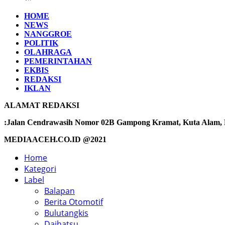
HOME
NEWS
NANGGROE
POLITIK
OLAHRAGA
PEMERINTAHAN
EKBIS
REDAKSI
IKLAN
ALAMAT REDAKSI
:Jalan Cendrawasih Nomor 02B Gampong Kramat, Kuta Alam, Ba
MEDIAACEH.CO.ID @2021
Home
Kategori
Label
Balapan
Berita Otomotif
Bulutangkis
Daihatsu