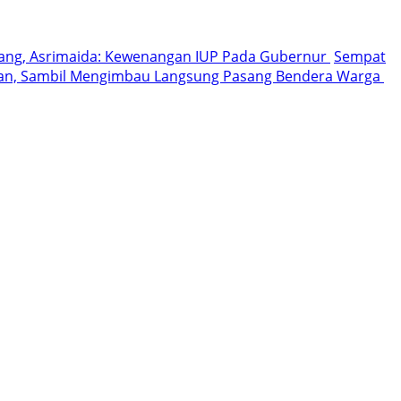
bang, Asrimaida: Kewenangan IUP Pada Gubernur
Sempat
gan, Sambil Mengimbau Langsung Pasang Bendera Warga