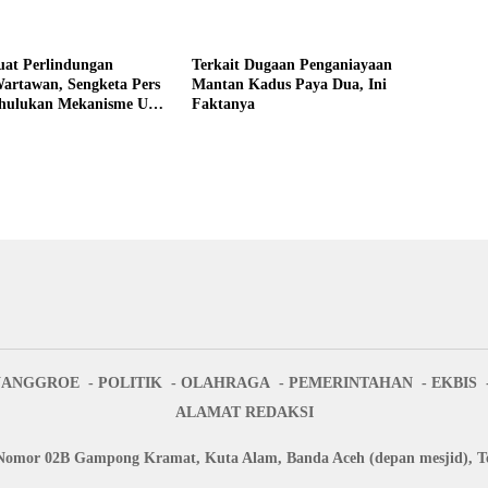
at Perlindungan
Terkait Dugaan Penganiayaan
rtawan, Sengketa Pers
Mantan Kadus Paya Dua, Ini
hulukan Mekanisme UU
Faktanya
NANGGROE
POLITIK
OLAHRAGA
PEMERINTAHAN
EKBIS
ALAMAT REDAKSI
Nomor 02B Gampong Kramat, Kuta Alam, Banda Aceh (depan mesjid), Te