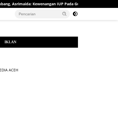
 Asrimaida: Kewenangan IUP Pada Gubernur
Sempat Bur
IKLAN