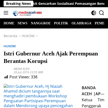
Langsung
unung Bukit Gencarkan Sosialisasi Pemasangan Bendera Merah
Breaking News
ke
konten
HOME
NEWS
NANGGROE
POLITIK
OLAHRAGA
PEMER
Beranda
HUKOM
HUKOM
Istri Gubernur Aceh Ajak Perempuan
Berantas Korupsi
MEDIA ACEH
26 Juli 2016 23:55 WIB
Post Views:
338
BANDA
ACEH |AP
—
Ketua Tim
Penggerak