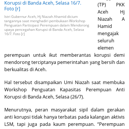
(TP) PKK
Aceh Hj
Istri Gubernur Aceh, Hj Niazah Ahamid dicium
Niazah A
tangannya saat menghadiri pembukaan Workshop
Penguatan Partisipasi Perempuan dalam Mendorong
Hamid
upaya pencegahan Korupsi di Banda Aceh, Selasa
mengajak
16/7. Foto [r]
seluruh
elemen
perempuan untuk ikut memberantas korupsi demi
mendorong terciptanya pemerintahan yang bersih dan
berkualitas di Aceh.
Hal tersebut disampaikan Umi Niazah saat membuka
Workshop Penguatan Kapasitas Perempuan Anti
Korupsi di Banda Aceh, Selasa (26/7).
Menurutnya, peran masyarakat sipil dalam gerakan
anti korupsi tidak hanya terbatas pada kalangan aktivis
LSM, tapi juga pada kaum perempuan. “Perempuan