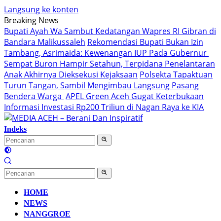
Langsung ke konten
Breaking News
Bupati Ayah Wa Sambut Kedatangan Wapres RI Gibran di
Bandara Malikussaleh
Rekomendasi Bupati Bukan Izin
Tambang, Asrimaida: Kewenangan IUP Pada Gubernur
Sempat Buron Hampir Setahun, Terpidana Penelantaran
Anak Akhirnya Dieksekusi Kejaksaan
Polsekta Tapaktuan
Turun Tangan, Sambil Mengimbau Langsung Pasang
Bendera Warga
APEL Green Aceh Gugat Keterbukaan
Informasi Investasi Rp200 Triliun di Nagan Raya ke KIA
Indeks
HOME
NEWS
NANGGROE