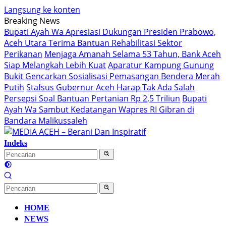
Langsung ke konten
Breaking News
Bupati Ayah Wa Apresiasi Dukungan Presiden Prabowo,
Aceh Utara Terima Bantuan Rehabilitasi Sektor
Perikanan
Menjaga Amanah Selama 53 Tahun, Bank Aceh
Siap Melangkah Lebih Kuat
Aparatur Kampung Gunung
Bukit Gencarkan Sosialisasi Pemasangan Bendera Merah
Putih
Stafsus Gubernur Aceh Harap Tak Ada Salah
Persepsi Soal Bantuan Pertanian Rp 2,5 Triliun
Bupati
Ayah Wa Sambut Kedatangan Wapres RI Gibran di
Bandara Malikussaleh
Indeks
HOME
NEWS