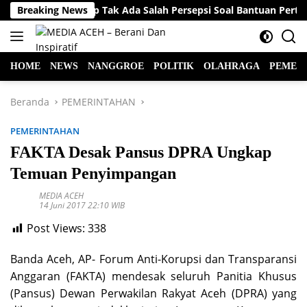
Langsung
rnur Aceh Harap Tak Ada Salah Persepsi Soal Bantuan Pertanian R
Breaking News
ke
konten
HOME
NEWS
NANGGROE
POLITIK
OLAHRAGA
PEMER
Beranda
PEMERINTAHAN
PEMERINTAHAN
FAKTA Desak Pansus DPRA Ungkap
Temuan Penyimpangan
MEDIA ACEH
14 Juni 2017 22:10 WIB
Post Views:
338
Banda Aceh, AP- Forum Anti-Korupsi dan Transparansi
Anggaran (FAKTA) mendesak seluruh Panitia Khusus
(Pansus) Dewan Perwakilan Rakyat Aceh (DPRA) yang