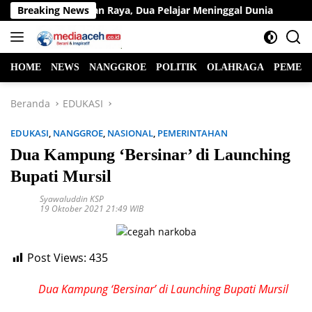
Langsung
Lintas di Jalan Raya, Dua Pelajar Meninggal Dunia
Breaking News
Ketua 
ke
konten
HOME
NEWS
NANGGROE
POLITIK
OLAHRAGA
PEMER
Beranda
EDUKASI
EDUKASI
,
NANGGROE
,
NASIONAL
,
PEMERINTAHAN
Dua Kampung ‘Bersinar’ di Launching
Bupati Mursil
Syawaluddin KSP
19 Oktober 2021 21:49 WIB
Post Views:
435
Dua Kampung ‘Bersinar’ di Launching Bupati Mursil