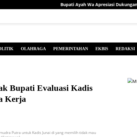
Bupati Ayah Wa Apresiasi Dukungan Presi
OLITIK
OLAHRAGA
PEMERINTAHAN
EKBIS
REDAKSI
k Bupati Evaluasi Kadis
a Kerja
mudra Putra untuk Kadis Junai di yang memilih tidak mau