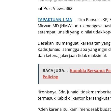
mendampingi Tim Pansus DPRK.(Poto/mediaaceh.co.i
Post Views:
382
TAPAKTUAN | MA
— Tim Pansus LKPJ B
Mirwan MD (HMW) untuk mengevaluasi k
setempat Junaidi yang dinilai tidak k
Desakan itu menguat, karena tim yang 
Kadis Junaidi sehingga apa yang ingin 
dan ketenagakerjaan tidak maksimal.
BACA JUGA...
Kapolda Bersama Pe
Policing
“Ironisnya, Sdr. Junaidi tidak memberi
termasuk Kabid di kantor bersangkutan
“Oleh karena itu, kami mendesak bupat