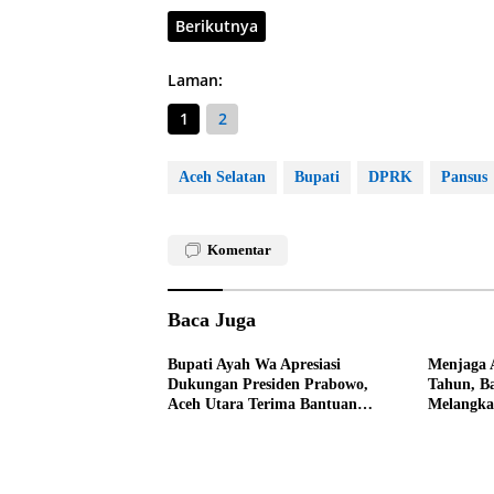
Berikutnya
Laman:
1
2
Aceh Selatan
Bupati
DPRK
Pansus
Komentar
Baca Juga
Bupati Ayah Wa Apresiasi
Menjaga 
Dukungan Presiden Prabowo,
Tahun, B
Aceh Utara Terima Bantuan
Melangka
Rehabilitasi Sektor Perikanan