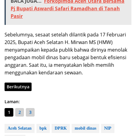
BACA JUGA...
Forkopimda Aceh Utara Bersama
Pj Bupati Aswardi Safari Ramadhan di Tanah
Pasir
Sebelumnya, sesaat setelah dilantik pada 17 Februari
2025, Bupati Aceh Selatan H. Mirwan MS (HMW)
menyampaikan kepada publik bahwa dirinya menolak
pengadaan mobil dinas baru sebagai bentuk efisiensi
anggaran. Saat itu, ia menyatakan lebih memilih
menggunakan kendaraan sewaan.
Berikutnya
Laman:
1
2
3
Aceh Selatan
bpk
DPRK
mobil dinas
NIP