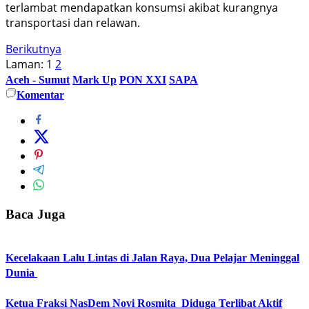
terlambat mendapatkan konsumsi akibat kurangnya
transportasi dan relawan.
Berikutnya
Laman:
1
2
Aceh - Sumut
Mark Up
PON XXI
SAPA
Komentar
Baca Juga
Kecelakaan Lalu Lintas di Jalan Raya, Dua Pelajar Meninggal
Dunia
Ketua Fraksi NasDem Novi Rosmita Diduga Terlibat Aktif