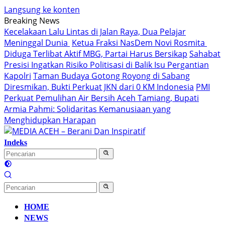
Langsung ke konten
Breaking News
Kecelakaan Lalu Lintas di Jalan Raya, Dua Pelajar
Meninggal Dunia
Ketua Fraksi NasDem Novi Rosmita
Diduga Terlibat Aktif MBG, Partai Harus Bersikap
Sahabat
Presisi Ingatkan Risiko Politisasi di Balik Isu Pergantian
Kapolri
Taman Budaya Gotong Royong di Sabang
Diresmikan, Bukti Perkuat JKN dari 0 KM Indonesia
PMI
Perkuat Pemulihan Air Bersih Aceh Tamiang, Bupati
Armia Pahmi: Solidaritas Kemanusiaan yang
Menghidupkan Harapan
Indeks
HOME
NEWS