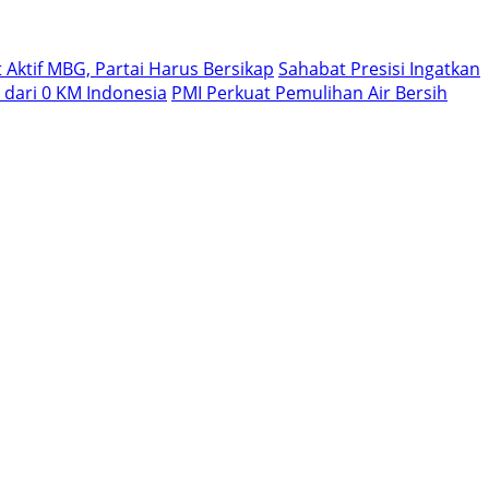
Aktif MBG, Partai Harus Bersikap
Sahabat Presisi Ingatkan
dari 0 KM Indonesia
PMI Perkuat Pemulihan Air Bersih