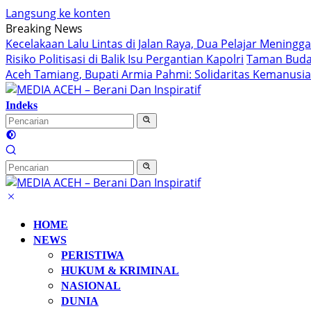
Langsung ke konten
Breaking News
Kecelakaan Lalu Lintas di Jalan Raya, Dua Pelajar Meningg
Risiko Politisasi di Balik Isu Pergantian Kapolri
Taman Buday
Aceh Tamiang, Bupati Armia Pahmi: Solidaritas Kemanus
Indeks
HOME
NEWS
PERISTIWA
HUKUM & KRIMINAL
NASIONAL
DUNIA