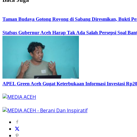
Taman Budaya Gotong Royong di Sabang Diresmikan, Bukti Pe
Stafsus Gubernur Aceh Harap Tak Ada Salah Persepsi Soal Bant
APEL Green Aceh Gugat Keterbukaan Informasi Investasi Rp20