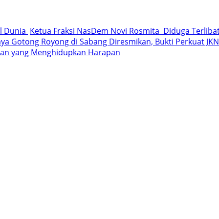
al Dunia
Ketua Fraksi NasDem Novi Rosmita Diduga Terlibat 
a Gotong Royong di Sabang Diresmikan, Bukti Perkuat JKN 
iaan yang Menghidupkan Harapan