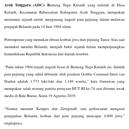
Aceh Tenggara (ADC)- B
enteng Tugu Kutarih yang terletak di Desa
Kutarih, Kecamatan Babussalam Kabupaten Aceh Tenggara, merupakan
monumen sejarah untuk mengenang tragedi para pejuang dalam melawan
penjajah Belanda pada 14 Juni 1904 silam.
Pertempuran yang memakan ribuan korban jiwa dari pejuang Tanoe Alas saat
memukul mundur Belanda, menjadi bukti sejarah dalam memperjuangkan
kemerdekaan Republik Indonesia dari daerah tersebut.
“Pada tahun 1904 terjadi tragedi besar di Benteng Tugu Kutarih ini. Jumlah
para pejuang yang sahid dibunuh oleh pasukan Gotfrie Coenraad Ernst van
Daalen adalah 1.773 laki-laki dan 1.149 wanita,” kata Gunawan yang
merupakan salah seorang panitia perayaan HUT RI ke-74 saat ditemui awak
media di Bale Buene, Senin 19 Agustus 2019.
“Namun menurut Kempes dan Zentgraaff, saat perlawanan mengusir
penjajahan Belanda, korban dari para pejuang mencapai 4.000 jiwa,”
ungkapnya.