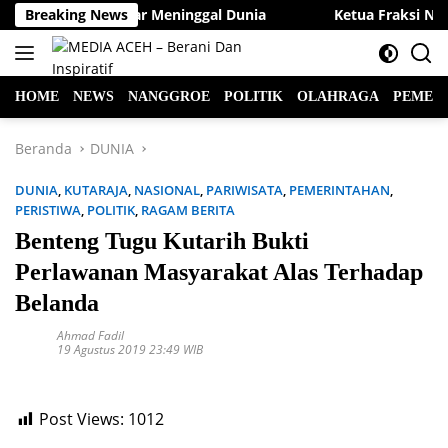
Langsung
n Raya, Dua Pelajar Meninggal Dunia
Breaking News
Ketua Fraksi NasDem
ke
konten
HOME
NEWS
NANGGROE
POLITIK
OLAHRAGA
PEMER
Beranda
DUNIA
DUNIA
,
KUTARAJA
,
NASIONAL
,
PARIWISATA
,
PEMERINTAHAN
,
PERISTIWA
,
POLITIK
,
RAGAM BERITA
Benteng Tugu Kutarih Bukti
Perlawanan Masyarakat Alas Terhadap
Belanda
Ahmad Fadil
19 Agustus 2019 23:49 WIB
Post Views:
1012