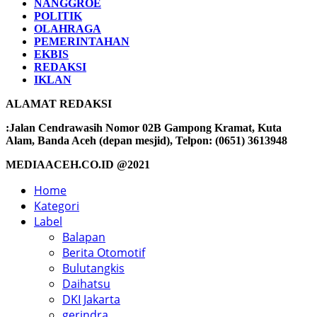
NANGGROE
POLITIK
OLAHRAGA
PEMERINTAHAN
EKBIS
REDAKSI
IKLAN
ALAMAT REDAKSI
:Jalan Cendrawasih Nomor 02B Gampong Kramat, Kuta
Alam, Banda Aceh (depan mesjid), Telpon: (0651) 3613948
MEDIAACEH.CO.ID @2021
Home
Kategori
Label
Balapan
Berita Otomotif
Bulutangkis
Daihatsu
DKI Jakarta
gerindra