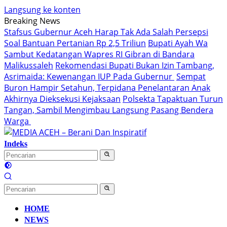
Langsung ke konten
Breaking News
Stafsus Gubernur Aceh Harap Tak Ada Salah Persepsi
Soal Bantuan Pertanian Rp 2,5 Triliun
Bupati Ayah Wa
Sambut Kedatangan Wapres RI Gibran di Bandara
Malikussaleh
Rekomendasi Bupati Bukan Izin Tambang,
Asrimaida: Kewenangan IUP Pada Gubernur
Sempat
Buron Hampir Setahun, Terpidana Penelantaran Anak
Akhirnya Dieksekusi Kejaksaan
Polsekta Tapaktuan Turun
Tangan, Sambil Mengimbau Langsung Pasang Bendera
Warga
Indeks
HOME
NEWS