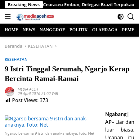
Langsung
a’i Dabus hingga Ceuraceu Embun, Delegasi Brazil Terpukau Pes
Breaking News
ke
konten
HOME
NEWS
NANGGROE
POLITIK
OLAHRAGA
PEMER
Beranda
KESEHATAN
KESEHATAN
9 Istri Tinggal Serumah, Ngarjo Kerap
Bercinta Ramai-Ramai
MEDIA ACEH
29 April 2016 21:02 WIB
Post Views:
373
Ngabang|
AP
– Liar dan
luar biasa.
Ngarso bersama 9 istri dan anak-anaknya. Foto: Net
Ucapan itu