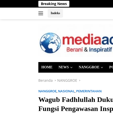
Langsung
Breaking News
ke
konten
Indeks
HOME
NEWS
NANGGROE
P
Beranda
NANGGROE
NANGGROE
,
NASIONAL
,
PEMERINTAHAN
Wagub Fadhlullah Duku
Fungsi Pengawasan Insp