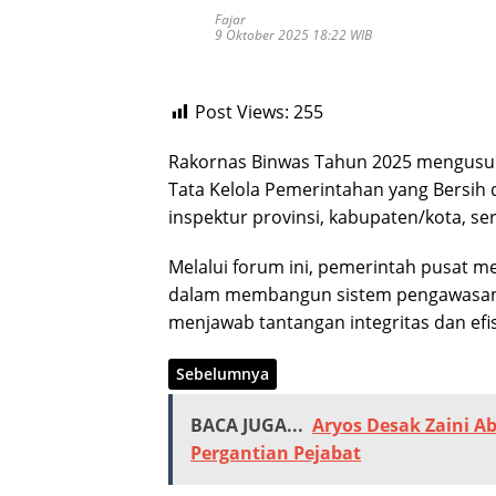
Fajar
9 Oktober 2025 18:22 WIB
Post Views:
255
Rakornas Binwas Tahun 2025 mengusu
Tata Kelola Pemerintahan yang Bersih da
inspektur provinsi, kabupaten/kota, se
Melalui forum ini, pemerintah pusat m
dalam membangun sistem pengawasan 
menjawab tantangan integritas dan efis
Sebelumnya
BACA JUGA...
Aryos Desak Zaini A
Pergantian Pejabat