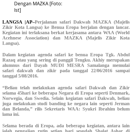
Dengan MAZKA [Foto:
Ist]
LANGSA |AP
–
Perjalanan safari Dakwah MAZKA (Majelis
Zikir Kota Langsa) ke Benua Eropa berjalan dengan lancar.
Kegiatan ini terlaksana berkat kerjasama antara WAA (World
Acehnese Association) dan MAZKA (Majelis Zikir Kota
Langsa).
Dalam kegiatan agenda safari ke benua Eropa Tgk. Abdul
Razaq atau yang sering di panggil Tengku. Akhiy merupakan
alumnus dari Dayah MUDI MESRA Samalanga memulai
safari dakwah dan zikir pada tanggal 22/06/2016 sampai
tanggal 5/08/2016.
“Beliau telah melakukan agenda safari Dakwah dan Zikir
selama 45hari ke beberapa Negara di Eropa seperti Denmark,
Norwegia, dan Swedia. Selain kegiatan safari Dakwah, beliau
juga melakukan studi banding ke negara lain seperti Jerman
dan Belanda,” rilis
Sekretaris WAA
: Syukri Ibrahim
belum
lama ini.
Selama berada di Eropa, ada beberapa kegiatan, antara lain
ialah pengajian rutin setiap hari sesudah Shalat Ashar di