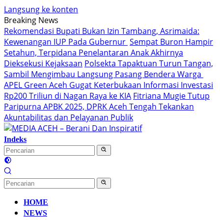
Langsung ke konten
Breaking News
Rekomendasi Bupati Bukan Izin Tambang, Asrimaida:
Kewenangan IUP Pada Gubernur
Sempat Buron Hampir
Setahun, Terpidana Penelantaran Anak Akhirnya
Dieksekusi Kejaksaan
Polsekta Tapaktuan Turun Tangan,
Sambil Mengimbau Langsung Pasang Bendera Warga
APEL Green Aceh Gugat Keterbukaan Informasi Investasi
Rp200 Triliun di Nagan Raya ke KIA
Fitriana Mugie Tutup
Paripurna APBK 2025, DPRK Aceh Tengah Tekankan
Akuntabilitas dan Pelayanan Publik
Indeks
HOME
NEWS