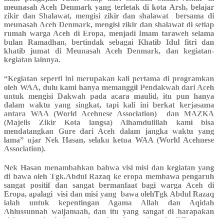
meunasah Aceh Denmark yang terletak di kota Arsh, belajar
zikir dan Shalawat, mengisi zikir dan shalawat bersama di
meunasah Aceh Denmark, mengisi zikir dan shalawat di setiap
rumah warga Aceh di Eropa, menjadi Imam taraweh selama
bulan Ramadhan, bertindak sebagai Khatib Idul fitri dan
khatib jumat di Meunasah Aceh Denmark, dan kegiatan-
kegiatan lainnya.
“Kegiatan seperti ini merupakan kali pertama di programkan
oleh WAA, dulu kami hanya memanggil Pendakwah dari Aceh
untuk mengisi Dakwah pada acara maulid, itu pun hanya
dalam waktu yang singkat, tapi kali ini berkat kerjasama
antara WAA (World Acehnese Association) dan MAZKA
(Majelis Zikir Kota langsa) Alhamdulillah kami bisa
mendatangkan Gure dari Aceh dalam jangka waktu yang
lama” ujar Nek Hasan, selaku ketua WAA (World Acehnese
Association).
Nek Hasan menambahkan bahwa visi misi dan kegiatan yang
di bawa oleh Tgk.Abdul Razaq ke eropa membawa pengaruh
sangat positif dan sangat bermanfaat bagi warga Aceh di
Eropa, apalagi visi dan misi yang bawa olehTgk Abdul Razaq
ialah untuk kepentingan Agama Allah dan Aqidah
Ahlussunnah waljamaah, dan itu yang sangat di harapakan