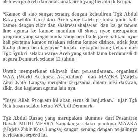
oleh warga Aceh dan anak-anak aceh yang berada di Eropa.
“Kamoe di sino sangat senang dengan kehadiran Tgk Abdul
Razaq selaku Gure dari Aceh yang kaleh ge buka pinto hate
kamoe dengan zikir dan shalawat-shalawat dan ka ge tanom
ilme agama ke kamoe mandum di sinoe, nyoe merupakan
program yang sangat mulia yang neu ba le gure bahkan nyoe
kali pertama kamoe rasakan selama kamoe disinoe, adak jeut
tip-tip thoen beu lagenyoe” itulah ugkapan yang keluar dari
Tgk Syukri selaku warga Aceh yang sudah lama berdomisili di
negara Denmark selama 12 tahun.
Untuk memperkuat ukhwah dan persaudaraan, organisasi
WAA (World Acehnese Association) dan MAZKA (Majelis
Zikir Kota Langsa) menjalin kerjasama dalam misi dakwah,
zikir, dan kegiatan agama lain nya.
“Insya Allah Program ini akan terus di lanjutkan,” ujar Tgk
Nek hasan selaku ketua WAA di Denmark.
Tgk Abdul Razaq yang merupakan alumnus dari Pasantren
Dayah MUDI MESRA Samalanga selaku pembina MAZKA
(Majelis Zikir Kota Langsa) sangat senang dengan terjalinnya
kerjasama seperti ini.