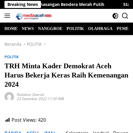
Langsung
ialisasi Pemasangan Bendera Merah Putih
Breaking News
Stafsus Gube
ke
konten
HOME
NEWS
NANGGROE
POLITIK
OLAHRAGA
PEMER
Beranda
POLITIK
POLITIK
TRH Minta Kader Demokrat Aceh
Harus Bekerja Keras Raih Kemenangan
2024
Redaktur Daerah
23 Desember 2022 11:50 WIB
Post Views:
420