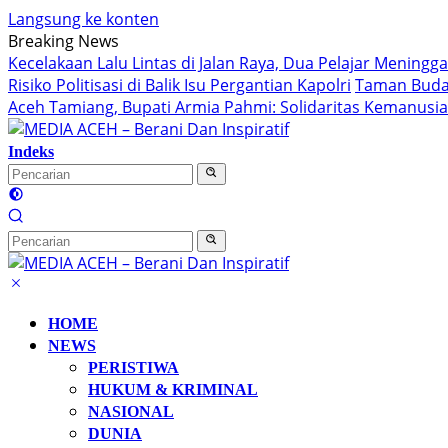
Langsung ke konten
Breaking News
Kecelakaan Lalu Lintas di Jalan Raya, Dua Pelajar Meningg
Risiko Politisasi di Balik Isu Pergantian Kapolri
Taman Buday
Aceh Tamiang, Bupati Armia Pahmi: Solidaritas Kemanus
Indeks
HOME
NEWS
PERISTIWA
HUKUM & KRIMINAL
NASIONAL
DUNIA