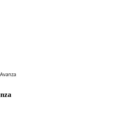
 Avanza
anza