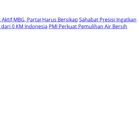
Aktif MBG, Partai Harus Bersikap
Sahabat Presisi Ingatkan
dari 0 KM Indonesia
PMI Perkuat Pemulihan Air Bersih