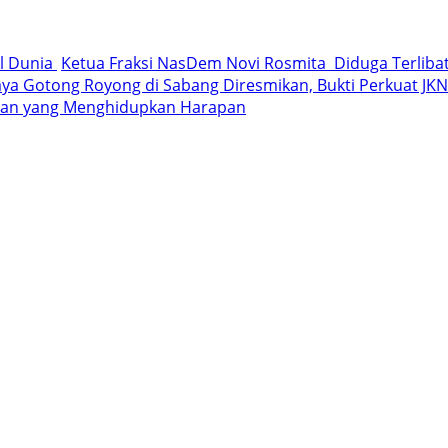
al Dunia
Ketua Fraksi NasDem Novi Rosmita Diduga Terlibat 
a Gotong Royong di Sabang Diresmikan, Bukti Perkuat JKN 
iaan yang Menghidupkan Harapan