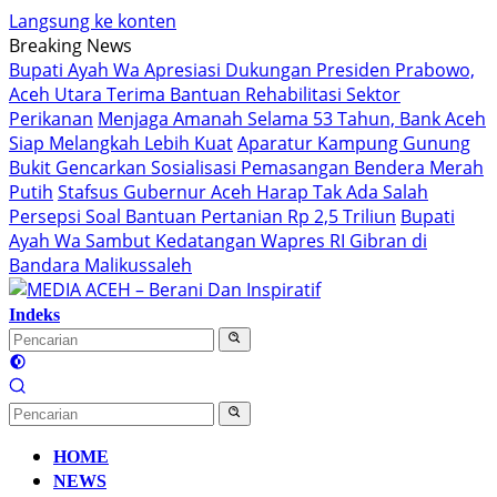
Langsung ke konten
Breaking News
Bupati Ayah Wa Apresiasi Dukungan Presiden Prabowo,
Aceh Utara Terima Bantuan Rehabilitasi Sektor
Perikanan
Menjaga Amanah Selama 53 Tahun, Bank Aceh
Siap Melangkah Lebih Kuat
Aparatur Kampung Gunung
Bukit Gencarkan Sosialisasi Pemasangan Bendera Merah
Putih
Stafsus Gubernur Aceh Harap Tak Ada Salah
Persepsi Soal Bantuan Pertanian Rp 2,5 Triliun
Bupati
Ayah Wa Sambut Kedatangan Wapres RI Gibran di
Bandara Malikussaleh
Indeks
HOME
NEWS