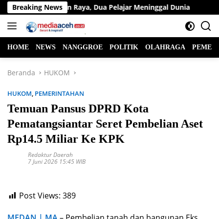
Langsung
 Lintas di Jalan Raya, Dua Pelajar Meninggal Dunia
Breaking News
Ketu
ke
konten
HOME
NEWS
NANGGROE
POLITIK
OLAHRAGA
PEMER
Beranda
HUKOM
HUKOM
,
PEMERINTAHAN
Temuan Pansus DPRD Kota
Pematangsiantar Seret Pembelian Aset
Rp14.5 Miliar Ke KPK
Redaktur Daerah
7 Juni 2026 15:45 WIB
Post Views:
389
MEDAN | MA
– Pembelian tanah dan bangunan Eks