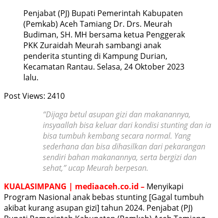
Penjabat (PJ) Bupati Pemerintah Kabupaten
(Pemkab) Aceh Tamiang Dr. Drs. Meurah
Budiman, SH. MH bersama ketua Penggerak
PKK Zuraidah Meurah sambangi anak
penderita stunting di Kampung Durian,
Kecamatan Rantau. Selasa, 24 Oktober 2023
lalu.
Post Views:
2410
“Dijaga betul asupan gizi dan makanannya,
insyaallah bisa keluar dari kondisi stunting dan ia
bisa tumbuh kembang secara normal. Yang
sederhana dan bisa dihasilkan dari pekarangan
sendiri bahan makanannya, serta bergizi dan
sehat,” ucap Meurah berpesan.
KUALASIMPANG | mediaaceh.co.id –
Menyikapi
Program Nasional anak bebas stunting [Gagal tumbuh
akibat kurang asupan gizi] tahun 2024. Penjabat (PJ)