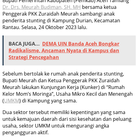
Bupati Pemerintah Kabupaten (Pemkab) Aceh Tamiang
Dr. Drs. Meurah Budiman, SH. MH
bersama ketua
Penggerak PKK Zuraidah Meurah sambangi anak
penderita stunting di Kampung Durian, Kecamatan
Rantau. Selasa, 24 Oktober 2023 lalu.
BACA JUGA...
DEMA UIN Banda Aceh Bongkar
Radikalisme, Ancaman Nyata di Kampus dan
Strategi Pencegahan
Sebelum bertolak ke rumah anak penderita stunting,
Bupati Meurah dan Ketua Penggerak PKK Zuraidah
Meurah lakukan Kunjungan Kerja (Kunker) di “Rumah
Kelor Mom’s Moringa”, Usaha Mikro Kecil dan Menengah
(
UMKM
) di Kampung yang sama.
Dua sektor tersebut memiliki kepentingan yang sama
untuk kemajuan daerah dari sisi kesehatan dan peluang
usaha, sektor UMKM untuk mengurangi angka
pengangguran aktif.