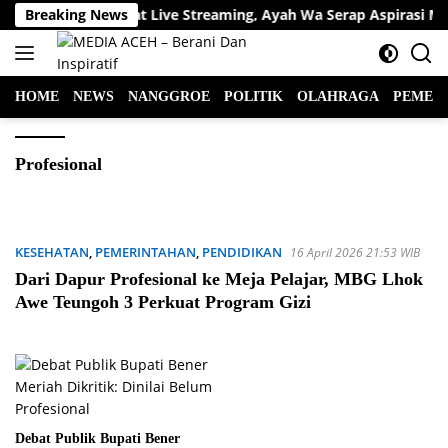
Langsung
Breaking News
Lewat Live Streaming, Ayah Wa Serap Aspirasi Ma
ke
konten
HOME
NEWS
NANGGROE
POLITIK
OLAHRAGA
PEMER
Profesional
KESEHATAN
,
PEMERINTAHAN
,
PENDIDIKAN
16 April 2026 21:53 WIB
Dari Dapur Profesional ke Meja Pelajar, MBG Lhok
Awe Teungoh 3 Perkuat Program Gizi
Debat Publik Bupati Bener