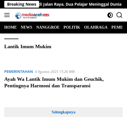
Langsung
n Lalu Lintas di Jalan Raya, Dua Pelajar Meninggal Dunia
Breaking News
ke
konten
HOME
NEWS
NANGGROE
POLITIK
OLAHRAGA
PEMER
Lantik Imum Mukim
PEMERINTAHAN
6 Agustus 2025 15:26 WIB
Ayah Wa Lantik Imum Mukim dan Geuchik,
Pentingnya Harmoni dan Transparansi
Selengkapnya