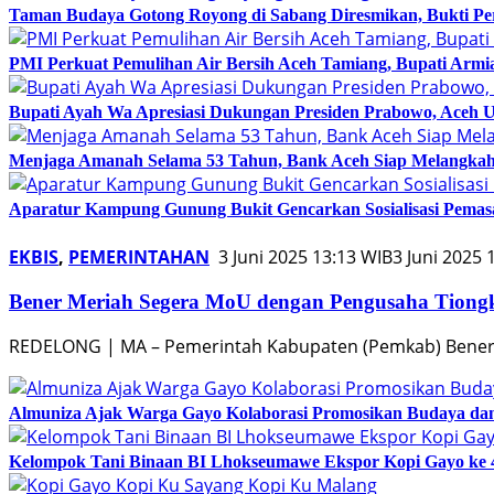
Taman Budaya Gotong Royong di Sabang Diresmikan, Bukti Pe
PMI Perkuat Pemulihan Air Bersih Aceh Tamiang, Bupati Arm
Bupati Ayah Wa Apresiasi Dukungan Presiden Prabowo, Aceh Ut
Menjaga Amanah Selama 53 Tahun, Bank Aceh Siap Melangkah
Aparatur Kampung Gunung Bukit Gencarkan Sosialisasi Pema
EKBIS
,
PEMERINTAHAN
3 Juni 2025 13:13 WIB
3 Juni 2025 
Bener Meriah Segera MoU dengan Pengusaha Tiongk
REDELONG | MA – Pemerintah Kabupaten (Pemkab) Bener 
Almuniza Ajak Warga Gayo Kolaborasi Promosikan Budaya dan
Kelompok Tani Binaan BI Lhokseumawe Ekspor Kopi Gayo ke 