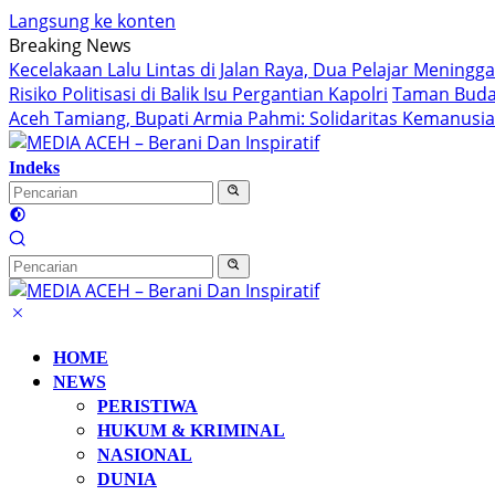
Langsung ke konten
Breaking News
Kecelakaan Lalu Lintas di Jalan Raya, Dua Pelajar Meningg
Risiko Politisasi di Balik Isu Pergantian Kapolri
Taman Buday
Aceh Tamiang, Bupati Armia Pahmi: Solidaritas Kemanus
Indeks
HOME
NEWS
PERISTIWA
HUKUM & KRIMINAL
NASIONAL
DUNIA