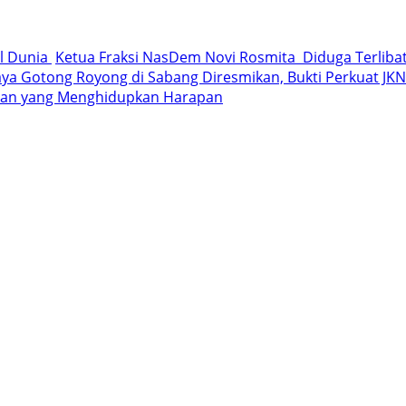
al Dunia
Ketua Fraksi NasDem Novi Rosmita Diduga Terlibat 
a Gotong Royong di Sabang Diresmikan, Bukti Perkuat JKN 
iaan yang Menghidupkan Harapan