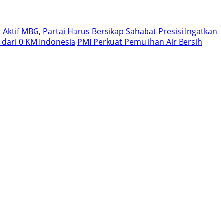
Aktif MBG, Partai Harus Bersikap
Sahabat Presisi Ingatkan
dari 0 KM Indonesia
PMI Perkuat Pemulihan Air Bersih