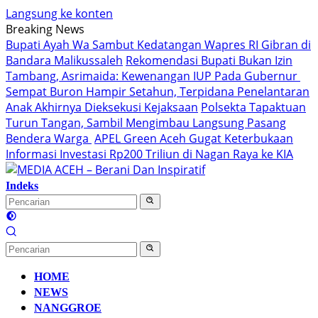
Langsung ke konten
Breaking News
Bupati Ayah Wa Sambut Kedatangan Wapres RI Gibran di
Bandara Malikussaleh
Rekomendasi Bupati Bukan Izin
Tambang, Asrimaida: Kewenangan IUP Pada Gubernur
Sempat Buron Hampir Setahun, Terpidana Penelantaran
Anak Akhirnya Dieksekusi Kejaksaan
Polsekta Tapaktuan
Turun Tangan, Sambil Mengimbau Langsung Pasang
Bendera Warga
APEL Green Aceh Gugat Keterbukaan
Informasi Investasi Rp200 Triliun di Nagan Raya ke KIA
Indeks
HOME
NEWS
NANGGROE