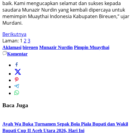
baik. Kami mengucapkan selamat dan sukses kepada
saudara Munazir Nurdin yang kembali dipercaya untuk
memimpin Muaythai Indonesia Kabupaten Bireuen,” ujar
Murdani.
Berikutnya
Laman:
1
2
3
Aklamasi
bireuen
Munazir Nurdin
Pimpin Muaythai
Komentar
Baca Juga
Ayah Wa Buka Turnamen Sepak Bola Piala Bupati dan Wakil
Bupati Cup II Aceh Utara 2026, Hari Ini