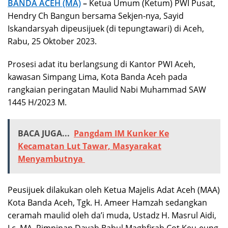
BANDA ACEH (MA)
–
Ketua Umum (Ketum) PWI Pusat,
Hendry Ch Bangun bersama Sekjen-nya, Sayid
Iskandarsyah dipeusijuek (di tepungtawari) di Aceh,
Rabu, 25 Oktober 2023.
Prosesi adat itu berlangsung di Kantor PWI Aceh,
kawasan Simpang Lima, Kota Banda Aceh pada
rangkaian peringatan Maulid Nabi Muhammad SAW
1445 H/2023 M.
BACA JUGA...
Pangdam IM Kunker Ke
Kecamatan Lut Tawar, Masyarakat
Menyambutnya
Peusijuek dilakukan oleh Ketua Majelis Adat Aceh (MAA)
Kota Banda Aceh, Tgk. H. Ameer Hamzah sedangkan
ceramah maulid oleh da’i muda, Ustadz H. Masrul Aidi,
Lc, MA, Pimpinan Dayah Babul Maghfirah Cot Keu-eung,