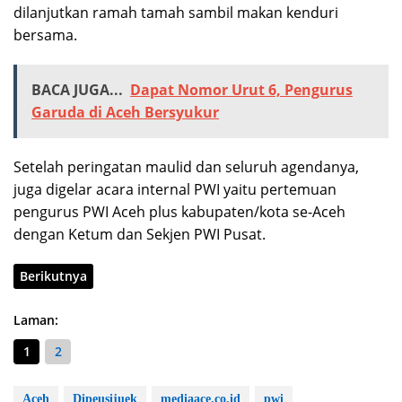
dilanjutkan ramah tamah sambil makan kenduri
bersama.
BACA JUGA...
Dapat Nomor Urut 6, Pengurus
Garuda di Aceh Bersyukur
Setelah peringatan maulid dan seluruh agendanya,
juga digelar acara internal PWI yaitu pertemuan
pengurus PWI Aceh plus kabupaten/kota se-Aceh
dengan Ketum dan Sekjen PWI Pusat.
Berikutnya
Laman:
1
2
Aceh
Dipeusijuek
mediaace.co.id
pwi