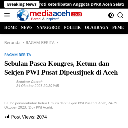
Langsung
ktisi Hukum Soroti Keterlibatan Anggota DPRK Aceh Selatan dala
Breaking News
ke
konten
HOME
NEWS
NANGGROE
POLITIK
OLAHRAGA
PEMER
Beranda
RAGAM BERITA
RAGAM BERITA
Sebulan Pasca Kongres, Ketum dan
Sekjen PWI Pusat Dipeusijuek di Aceh
Redaktur Daerah
24 Oktober 2023 20:20 WIB
Baliho penyambutan Ketua Umum dan Sekjen PWI Pusat di Aceh, 24-25
Oktober 2023. (Dok PWI Aceh).
Post Views:
2074