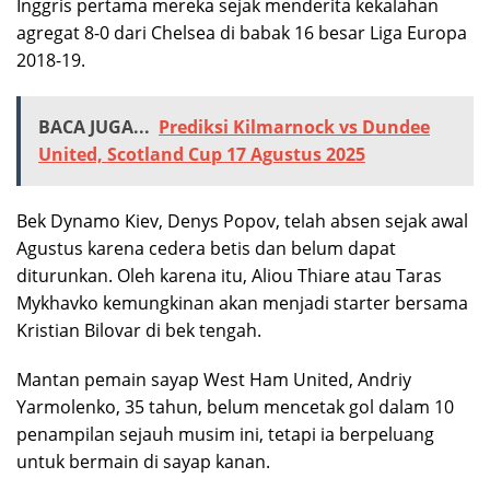
Inggris pertama mereka sejak menderita kekalahan
agregat 8-0 dari Chelsea di babak 16 besar Liga Europa
2018-19.
BACA JUGA...
Prediksi Kilmarnock vs Dundee
United, Scotland Cup 17 Agustus 2025
Bek Dynamo Kiev, Denys Popov, telah absen sejak awal
Agustus karena cedera betis dan belum dapat
diturunkan. Oleh karena itu, Aliou Thiare atau Taras
Mykhavko kemungkinan akan menjadi starter bersama
Kristian Bilovar di bek tengah.
Mantan pemain sayap West Ham United, Andriy
Yarmolenko, 35 tahun, belum mencetak gol dalam 10
penampilan sejauh musim ini, tetapi ia berpeluang
untuk bermain di sayap kanan.