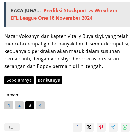
BACA JUGA...
Prediksi Stockport vs Wrexham,
EFL League One 16 November 2024
Nazar Voloshyn dan kapten Vitaliy Buyalskyi, yang telah
mencetak empat gol terbanyak tim di semua kompetisi,
keduanya diperkirakan akan masuk dalam susunan
pemain inti, dengan Voloshyn beroperasi di sisi kiri
serangan dan Popov bermain di lini tengah.
Sebelumnya
Berikutnya
Laman:
1
2
3
4