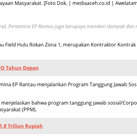
yaan Masyarakat. [Foto Dok. | mediaaceh.co.id | Awelatam
ional, Pertamina EP Rantau juga berupaya memberi dampak dan m
u Field Hulu Rokan Zona 1, merupakan Kontraktor Kontrak
IPO Tahun Depan
amina EP Rantau menjalankan Program Tanggung Jawab Sosi
menjelaskan bahwa program tanggung jawab sosial/Corporat
syarakat (PPM).
,8 Triliun Rupiah