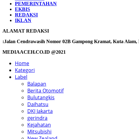
PEMERINTAHAN
EKBIS
REDAKSI
IKLAN
ALAMAT REDAKSI
:Jalan Cendrawasih Nomor 02B Gampong Kramat, Kuta Alam, Ba
MEDIAACEH.CO.ID @2021
Home
Kategori
Label
Balapan
Berita Otomotif
Bulutangkis
Daihatsu
DKI Jakarta
gerindra
Kejahatan
Mitsubishi
New Zealand