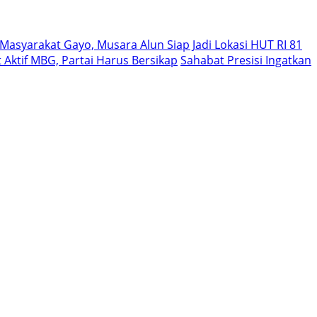
asyarakat Gayo, Musara Alun Siap Jadi Lokasi HUT RI 81
Aktif MBG, Partai Harus Bersikap
Sahabat Presisi Ingatkan