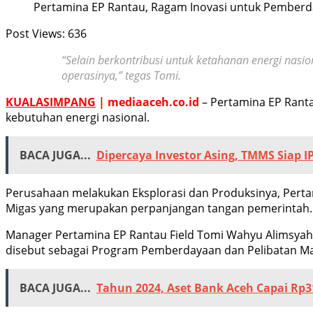
Pertamina EP Rantau, Ragam Inovasi untuk Pemberda
Post Views:
636
“Selain berkontribusi untuk ketahanan energi nas
operasinya,” tegas Tomi.
KUALASIMPANG
| mediaaceh.co.id
– Pertamina EP Ranta
kebutuhan energi nasional.
BACA JUGA...
Dipercaya Investor Asing, TMMS Siap 
Perusahaan melakukan Eksplorasi dan Produksinya, Pert
Migas yang merupakan perpanjangan tangan pemerintah.
Manager Pertamina EP Rantau Field Tomi Wahyu Alimsyah 
disebut sebagai Program Pemberdayaan dan Pelibatan Ma
BACA JUGA...
Tahun 2024, Aset Bank Aceh Capai Rp31