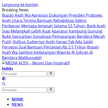
Langsung ke konten
Breaking News
Bupati Ayah Wa Apresiasi Dukungan Presiden Prabowo,
Aceh Utara Terima Bantuan Rehabilitasi Sektor
Perikanan
Menjaga Amanah Selama 53 Tahun, Bank Aceh
Siap Melangkah Lebih Kuat
Aparatur Kampung Gunung
Bukit Gencarkan Sosialisasi Pemasangan Bendera Merah
Putih
Stafsus Gubernur Aceh Harap Tak Ada Salah
Persepsi Soal Bantuan Pertanian Rp 2,5 Triliun
Bupati
Ayah Wa Sambut Kedatangan Wapres RI Gibran di
Bandara Malikussaleh
Indeks
HOME
NEWS