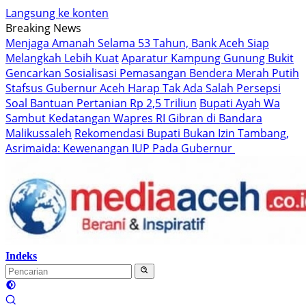
Langsung ke konten
Breaking News
Menjaga Amanah Selama 53 Tahun, Bank Aceh Siap
Melangkah Lebih Kuat
Aparatur Kampung Gunung Bukit
Gencarkan Sosialisasi Pemasangan Bendera Merah Putih
Stafsus Gubernur Aceh Harap Tak Ada Salah Persepsi
Soal Bantuan Pertanian Rp 2,5 Triliun
Bupati Ayah Wa
Sambut Kedatangan Wapres RI Gibran di Bandara
Malikussaleh
Rekomendasi Bupati Bukan Izin Tambang,
Asrimaida: Kewenangan IUP Pada Gubernur
Indeks