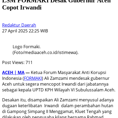
LSM FORMAKI Desak Gubernur Aceh
Copot Irwandi
Redaktur Daerah
27 April 2025 22:25 WIB
Logo Formaki.
(Foto/mediaaceh.co.id/istimewa).
Post Views:
711
ACEH | MA
—
Ketua Forum Masyarakat Anti Korupsi
Indonesia (
FORMAKI
) Ali Zamzami mendesak gubernur
Aceh untuk segera mencopot Irwandi dari jabatannya
sebagai kepala UPTD KPH Wilayah VI Subulussalam Aceh.
Desakan itu, disampaikan Ali Zamzami menyusul adanya
dugaan keterlibatan Irwandi dalam perambahan hutan
di Gampong Simpang II Menggamat, Kluet Tengah yang
dilakukan oleh pengusaha kilang bernama Rahmad