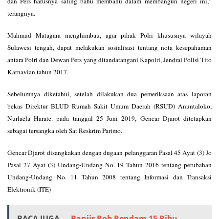
dan Pers harusnya saling bahu membahu dalam membangun negeri ini,”
terangnya.
Mahmud Matagara menghimbau, agar pihak Polri khususnya wilayah
Sulawesi tengah, dapat melakukan sosialisasi tentang nota kesepahaman
antara Polri dan Dewan Pers yang ditandatangani Kapolri, Jendral Polisi Tito
Karnavian tahun 2017.
Sebelumnya diketahui, setelah dilakukan dua pemeriksaan atas laporan
bekas Direktur BLUD Rumah Sakit Umum Daerah (RSUD) Anuntaloko,
Nurlaela Harate. pada tanggal 25 Juni 2019, Gencar Djarot ditetapkan
sebagai tersangka oleh Sat Reskrim Parimo.
Gencar Djarot disangkakan dengan dugaan pelanggaran Pasal 45 Ayat (3) Jo
Pasal 27 Ayat (3) Undang-Undang No. 19 Tahun 2016 tentang perubahan
Undang-Undang No. 11 Tahun 2008 tentang Informasi dan Transaksi
Elektronik (ITE)
BACA JUGA...
Banjir Rob Rendam 15 Ribu