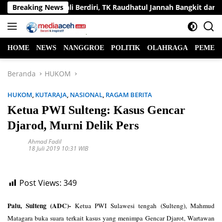
Langsung
lajar Kembali Berdiri, TK Raudhatul Jannah Bangkit dari Bencan
Breaking News
ke
konten
HOME
NEWS
NANGGROE
POLITIK
OLAHRAGA
PEMER
Beranda
HUKOM
HUKOM
,
KUTARAJA
,
NASIONAL
,
RAGAM BERITA
Ketua PWI Sulteng: Kasus Gencar
Djarod, Murni Delik Pers
Ahmad Fadil
18 Juli 2019 10:31 WIB
Post Views:
349
Palu, Sulteng (ADC)-
Ketua PWI Sulawesi tengah (Sulteng), Mahmud
Matagara buka suara terkait kasus yang menimpa Gencar Djarot, Wartawan