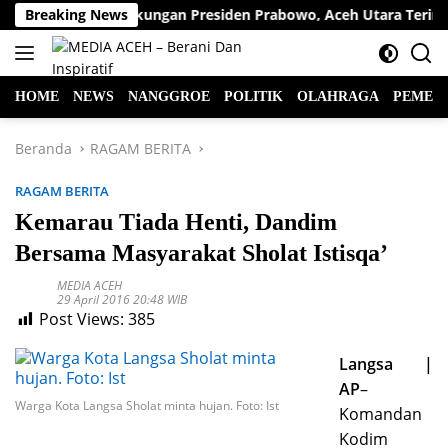
Langsung
 Wa Apresiasi Dukungan Presiden Prabowo, Aceh Utara Terima B
Breaking News
ke
konten
HOME
NEWS
NANGGROE
POLITIK
OLAHRAGA
PEMER
Beranda
RAGAM BERITA
RAGAM BERITA
Kemarau Tiada Henti, Dandim
Bersama Masyarakat Sholat Istisqa’
MEDIA ACEH
29 April 2016 20:48 WIB
Post Views:
385
Langsa |
AP
–
Warga Kota Langsa Sholat minta hujan. Foto: Ist
Komandan
Kodim