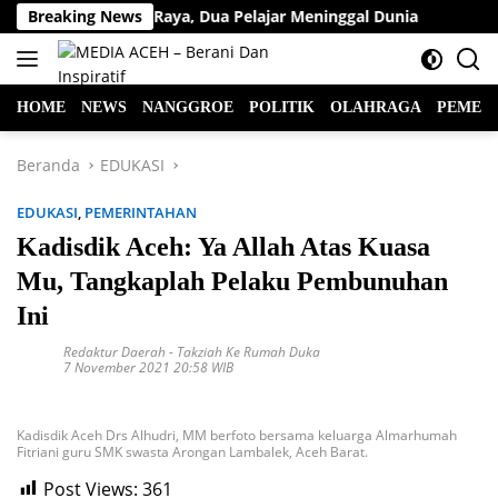
Langsung
 Lintas di Jalan Raya, Dua Pelajar Meninggal Dunia
Breaking News
Ketu
ke
konten
HOME
NEWS
NANGGROE
POLITIK
OLAHRAGA
PEMER
Beranda
EDUKASI
EDUKASI
,
PEMERINTAHAN
Kadisdik Aceh: Ya Allah Atas Kuasa
Mu, Tangkaplah Pelaku Pembunuhan
Ini
Redaktur Daerah
-
Takziah Ke Rumah Duka
7 November 2021 20:58 WIB
Kadisdik Aceh Drs Alhudri, MM berfoto bersama keluarga Almarhumah
Fitriani guru SMK swasta Arongan Lambalek, Aceh Barat.
Post Views:
361