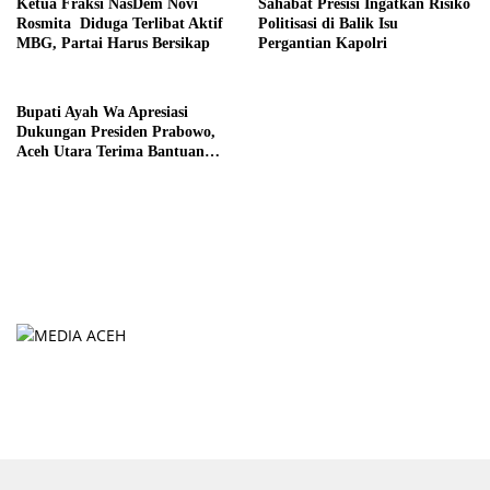
Ketua Fraksi NasDem Novi
Sahabat Presisi Ingatkan Risiko
Rosmita Diduga Terlibat Aktif
Politisasi di Balik Isu
MBG, Partai Harus Bersikap
Pergantian Kapolri
Bupati Ayah Wa Apresiasi
Dukungan Presiden Prabowo,
Aceh Utara Terima Bantuan
Rehabilitasi Sektor Perikanan