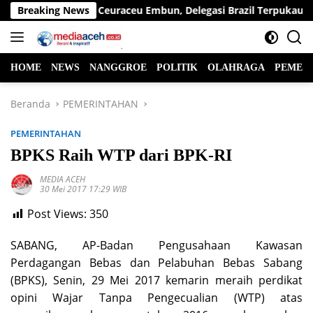
Langsung
Dabus hingga Ceuraceu Embun, Delegasi Brazil Terpukau Pesona A
Breaking News
ke
konten
HOME
NEWS
NANGGROE
POLITIK
OLAHRAGA
PEMER
Beranda
PEMERINTAHAN
PEMERINTAHAN
BPKS Raih WTP dari BPK-RI
MEDIA ACEH
30 Mei 2017 17:29 WIB
Post Views:
350
SABANG, AP-Badan Pengusahaan Kawasan
Perdagangan Bebas dan Pelabuhan Bebas Sabang
(BPKS), Senin, 29 Mei 2017 kemarin meraih perdikat
opini Wajar Tanpa Pengecualian (WTP) atas