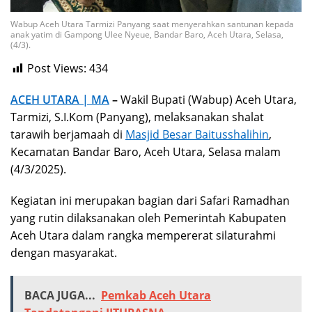
Wabup Aceh Utara Tarmizi Panyang saat menyerahkan santunan kepada
anak yatim di Gampong Ulee Nyeue, Bandar Baro, Aceh Utara, Selasa,
(4/3).
Post Views:
434
ACEH UTARA | MA
–
Wakil Bupati (Wabup) Aceh Utara,
Tarmizi, S.I.Kom (Panyang), melaksanakan shalat
tarawih berjamaah di
Masjid Besar Baitusshalihin
,
Kecamatan Bandar Baro, Aceh Utara, Selasa malam
(4/3/2025).
Kegiatan ini merupakan bagian dari Safari Ramadhan
yang rutin dilaksanakan oleh Pemerintah Kabupaten
Aceh Utara dalam rangka mempererat silaturahmi
dengan masyarakat.
BACA JUGA...
Pemkab Aceh Utara